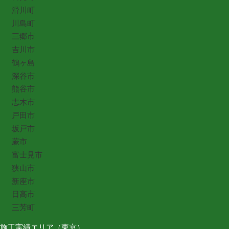
滑川町
川島町
三郷市
吉川市
鶴ヶ島
深谷市
熊谷市
志木市
戸田市
坂戸市
蕨市
富士見市
狭山市
新座市
日高市
三芳町
施工実績エリア（東京）