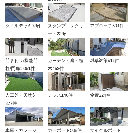
タイルデッキ
78件
スタンプコンクリ
アプローチ
504件
ート
239件
門まわり/機能門
ガーデン・庭・植
雑草対策
911件
柱/門扉
1,061件
木
458件
人工芝・天然芝
テラス
140件
物置
224件
327件
車庫・ガレージ
カーポート
508件
サイクルポート