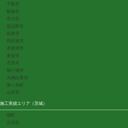
千葉市
船橋市
市川市
習志野市
佐倉市
四街道市
木更津市
東金市
市原市
袖ケ浦市
大網白里市
酒々井町
山武市
施工実績エリア（茨城）
境町
古河市