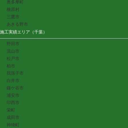
奥多摩町
檜原村
三鷹市
あきる野市
施工実績エリア（千葉）
野田市
流山市
松戸市
柏市
我孫子市
白井市
鎌ケ谷市
浦安市
印西市
栄町
成田市
神埼町