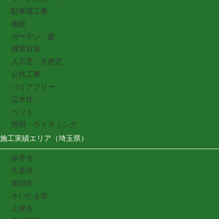
駐車場工事
物置
ガーデン・庭
雑草対策
人工芝・天然芝
公共工事
バリアフリー
立水栓
ペット
照明・ライティング
施工実績エリア（埼玉県）
幸手市
久喜市
加須市
さいたま市
上尾市