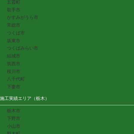
五霞町
取手市
かすみがうら市
常総市
つくば市
坂東市
つくばみらい市
結城市
筑西市
桜川市
八千代町
下妻市
施工実績エリア（栃木）
栃木市
下野市
小山市
野木町