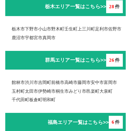
栃木エリア一覧はこちら>>
28
件
栃木市
下野市
小山市
野木町
壬生町
上三川町
足利市
佐野市
鹿沼市
宇都宮市
真岡市
群馬エリア一覧はこちら>>
26
件
館林市
渋川市
吉岡町
前橋市
高崎市
藤岡市
安中市
富岡市
玉村町
太田市
伊勢崎市
桐生市
みどり市
邑楽町
大泉町
千代田町
板倉町
明和町
福島エリア一覧はこちら>>
6
件