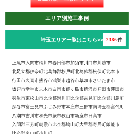
エリア別施工事例
埼玉エリア一覧はこちら>>
2386
件
上尾市
入間市
桶川市
春日部市
加須市
川口市
川越市
北足立郡伊奈町
北葛飾郡杉戸町
北葛飾郡松伏町
北本市
行田市
久喜市
熊谷市
鴻巣市
越谷市
草加市
さいたま市
坂戸市
幸手市
志木市
白岡市
鶴ヶ島市
所沢市
戸田市
蓮田市
羽生市
東松山市
比企郡滑川町
比企郡吉見町
比企郡川島町
深谷市
富士見市
ふじみ野市
本庄市
三郷市
南埼玉郡宮代町
八潮市
吉川市
和光市
蕨市
狭山市
新座市
日高市
入間郡三芳町
朝霞市
比企郡鳩山町
大里郡寄居町
飯能市
比企郡嵐山町
小川町