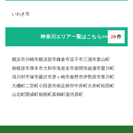
いわき市
神奈川エリア一覧はこちら>>
20
件
横浜市
川崎市
横須賀市
鎌倉市
逗子市
三浦市
葉山町
相模原市
厚木市
大和市
海老名市
座間市
綾瀬市
愛川町
清川村
平塚市
藤沢市
茅ヶ崎市
秦野市
伊勢原市
寒川町
大磯町
二宮町
小田原市
南足柄市
中井町
大井町
松田町
山北町
開成町
箱根町
真鶴町
湯河原町