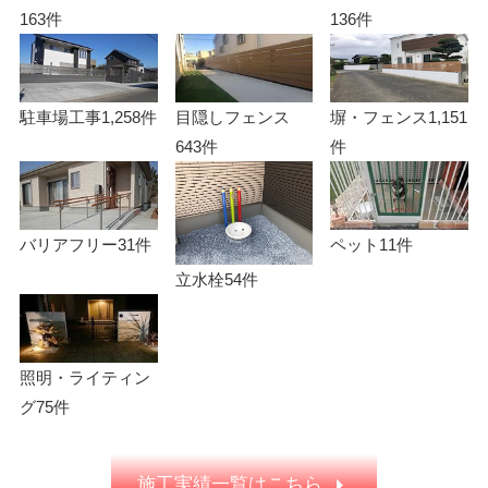
163件
136件
駐車場工事
1,258件
目隠しフェンス
塀・フェンス
1,151
643件
件
バリアフリー
31件
ペット
11件
立水栓
54件
照明・ライティン
グ
75件
施工実績一覧はこちら