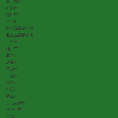
春日部市
白岡市
蓮田市
杉戸町
南埼玉郡宮代町
北足立郡伊奈町
川口市
桶川市
北本市
越谷市
草加市
川越市
鴻巣市
行田市
羽生市
ふじみ野市
東松山市
吉見町