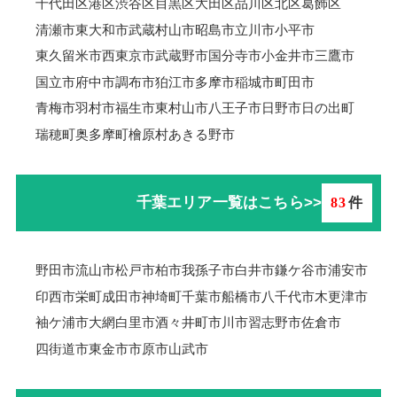
千代田区
港区
渋谷区
目黒区
大田区
品川区
北区
葛飾区
清瀬市
東大和市
武蔵村山市
昭島市
立川市
小平市
東久留米市
西東京市
武蔵野市
国分寺市
小金井市
三鷹市
国立市
府中市
調布市
狛江市
多摩市
稲城市
町田市
青梅市羽村市
福生市
東村山市
八王子市
日野市
日の出町
瑞穂町
奥多摩町
檜原村
あきる野市
千葉エリア一覧はこちら>>
83
件
野田市
流山市
松戸市
柏市
我孫子市
白井市
鎌ケ谷市
浦安市
印西市
栄町
成田市
神埼町
千葉市
船橋市
八千代市
木更津市
袖ケ浦市
大網白里市
酒々井町
市川市
習志野市
佐倉市
四街道市
東金市
市原市
山武市