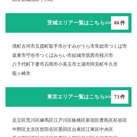
茨城エリア一覧はこちら>>
86
件
境町
古河市
五霞町
取手市
かすみがうら市
常総市
つくば市
坂東市
守谷市
つくばみらい市
結城市
筑西市
桜川市
八千代町
下妻市
石岡市
小美玉市
土浦市
阿見町
牛久市
龍ヶ崎市
東京エリア一覧はこちら>>
73
件
足立区
荒川区
練馬区
江戸川区
板橋区
新宿区
豊島区
杉並区
中野区
文京区
世田谷区
墨田区
台東区
江東区
中央区