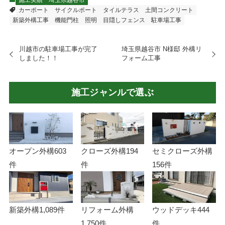
カーポート
サイクルポート
タイルテラス
土間コンクリート
新築外構工事
機能門柱
照明
目隠しフェンス
駐車場工事
川越市の駐車場工事が完了
埼玉県越谷市 N様邸 外構リ
しました！！
フォーム工事
施工ジャンルで選ぶ
オープン外構
603
クローズ外構
194
セミクローズ外構
件
件
156件
新築外構
1,089件
リフォーム外構
ウッドデッキ
444
1,750件
件