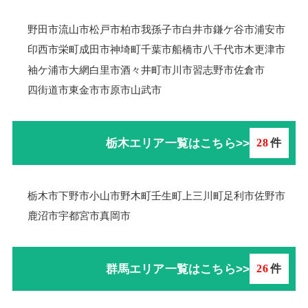
野田市
流山市
松戸市
柏市
我孫子市
白井市
鎌ケ谷市
浦安市
印西市
栄町
成田市
神埼町
千葉市
船橋市
八千代市
木更津市
袖ケ浦市
大網白里市
酒々井町
市川市
習志野市
佐倉市
四街道市
東金市
市原市
山武市
栃木エリア一覧はこちら>>
28
件
栃木市
下野市
小山市
野木町
壬生町
上三川町
足利市
佐野市
鹿沼市
宇都宮市
真岡市
群馬エリア一覧はこちら>>
26
件