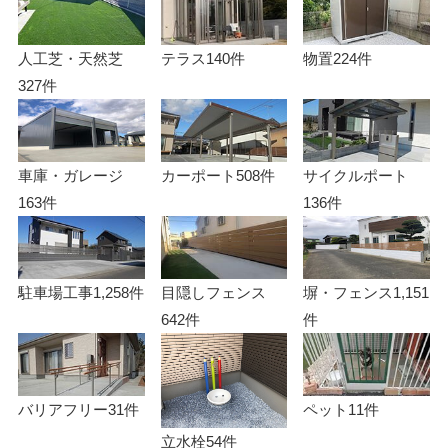
人工芝・天然芝
テラス
140件
物置
224件
327件
車庫・ガレージ
カーポート
508件
サイクルポート
163件
136件
駐車場工事
1,258件
目隠しフェンス
塀・フェンス
1,151
642件
件
バリアフリー
31件
ペット
11件
立水栓
54件