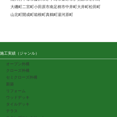
大磯町
二宮町
小田原市
南足柄市
中井町
大井町
松田町
山北町
開成町
箱根町
真鶴町
湯河原町
施工実績（ジャンル）
オープン外構
クローズ外構
セミクローズ外構
新築
リフォーム
ウッドデッキ
タイルデッキ
テラス