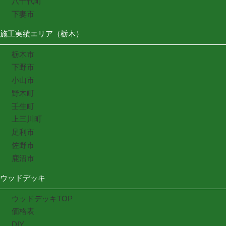
八千代町
下妻市
施工実績エリア（栃木）
栃木市
下野市
小山市
野木町
壬生町
上三川町
足利市
佐野市
鹿沼市
ウッドデッキ
ウッドデッキTOP
価格表
DIY