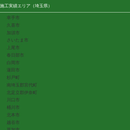
施工実績エリア（埼玉県）
幸手市
久喜市
加須市
さいたま市
上尾市
春日部市
白岡市
蓮田市
杉戸町
南埼玉郡宮代町
北足立郡伊奈町
川口市
桶川市
北本市
越谷市
草加市