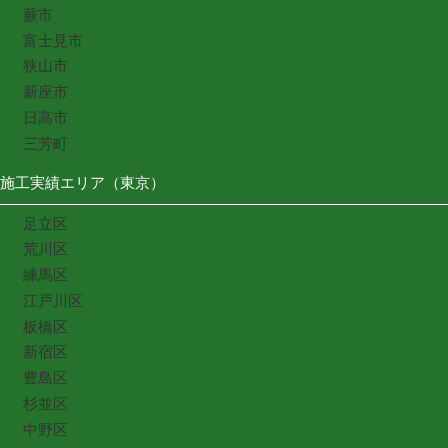
蕨市
富士見市
狭山市
新座市
日高市
三芳町
施工実績エリア（東京）
足立区
荒川区
練馬区
江戸川区
板橋区
新宿区
豊島区
杉並区
中野区