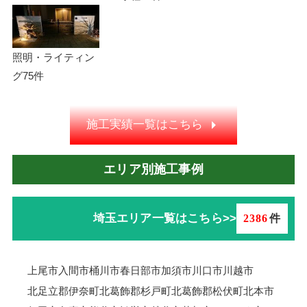
照明・ライティン
グ
75件
施工実績一覧はこちら
エリア別施工事例
埼玉エリア一覧はこちら>>
2386
件
上尾市
入間市
桶川市
春日部市
加須市
川口市
川越市
北足立郡伊奈町
北葛飾郡杉戸町
北葛飾郡松伏町
北本市