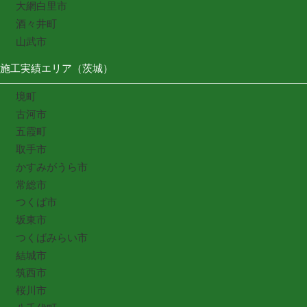
大網白里市
酒々井町
山武市
施工実績エリア（茨城）
境町
古河市
五霞町
取手市
かすみがうら市
常総市
つくば市
坂東市
つくばみらい市
結城市
筑西市
桜川市