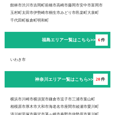
館林市
渋川市
吉岡町
前橋市
高崎市
藤岡市
安中市
富岡市
玉村町
太田市
伊勢崎市
桐生市
みどり市
邑楽町
大泉町
千代田町
板倉町
明和町
福島エリア一覧はこちら>>
6
件
いわき市
神奈川エリア一覧はこちら>>
20
件
横浜市
川崎市
横須賀市
鎌倉市
逗子市
三浦市
葉山町
相模原市
厚木市
大和市
海老名市
座間市
綾瀬市
愛川町
清川村
平塚市
藤沢市
茅ヶ崎市
秦野市
伊勢原市
寒川町