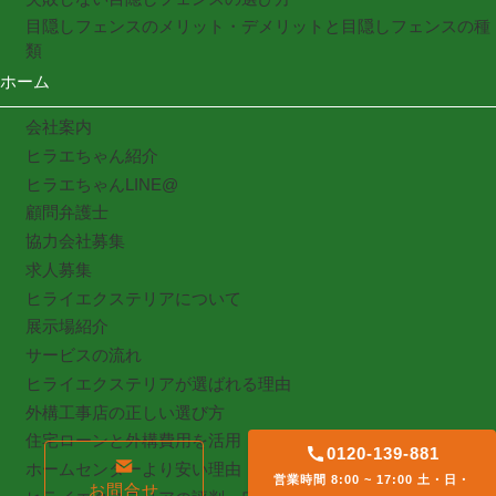
目隠しフェンスのメリット・デメリットと目隠しフェンスの種
類
ホーム
会社案内
ヒラエちゃん紹介
ヒラエちゃんLINE@
顧問弁護士
協力会社募集
求人募集
ヒライエクステリアについて
展示場紹介
サービスの流れ
ヒライエクステリアが選ばれる理由
外構工事店の正しい選び方
住宅ローンと外構費用を活用
0120-139-881
ホームセンターより安い理由
営業時間 8:00 ~ 17:00 土・日・
お問合せ