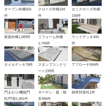
オープン外構
603
クローズ外構
194
セミクローズ外構
件
件
156件
新築外構
1,089件
リフォーム外構
ウッドデッキ
444
1,749件
件
タイルデッキ
78件
スタンプコンクリ
アプローチ
504件
ート
239件
門まわり/機能門
ガーデン・庭・植
雑草対策
911件
柱/門扉
1,061件
木
458件