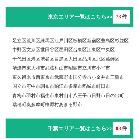
東京エリア一覧はこちら>>
73
件
足立区
荒川区
練馬区
江戸川区
板橋区
新宿区
豊島区
杉並区
中野区
文京区
世田谷区
墨田区
台東区
江東区
中央区
千代田区
港区
渋谷区
目黒区
大田区
品川区
北区
葛飾区
清瀬市
東大和市
武蔵村山市
昭島市
立川市
小平市
東久留米市
西東京市
武蔵野市
国分寺市
小金井市
三鷹市
国立市
府中市
調布市
狛江市
多摩市
稲城市
町田市
青梅市羽村市
福生市
東村山市
八王子市
日野市
日の出町
瑞穂町
奥多摩町
檜原村
あきる野市
千葉エリア一覧はこちら>>
83
件