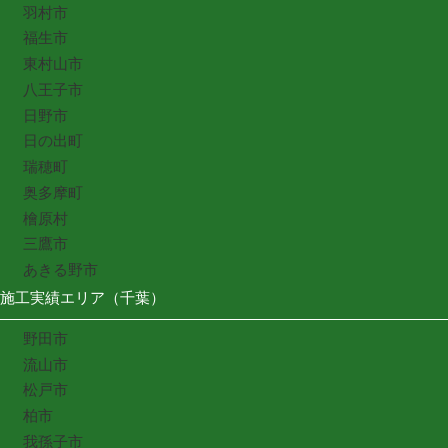
羽村市
福生市
東村山市
八王子市
日野市
日の出町
瑞穂町
奥多摩町
檜原村
三鷹市
あきる野市
施工実績エリア（千葉）
野田市
流山市
松戸市
柏市
我孫子市