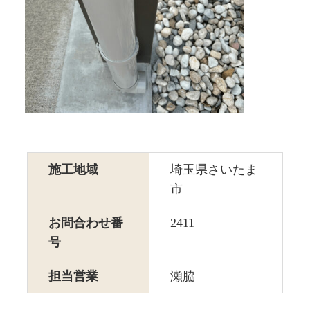
施工地域
埼玉県さいたま
市
お問合わせ番
2411
号
担当営業
瀬脇