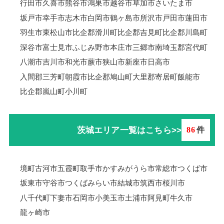
行田市
久喜市
熊谷市
鴻巣市
越谷市
草加市
さいたま市
坂戸市
幸手市
志木市
白岡市
鶴ヶ島市
所沢市
戸田市
蓮田市
羽生市
東松山市
比企郡滑川町
比企郡吉見町
比企郡川島町
深谷市
富士見市
ふじみ野市
本庄市
三郷市
南埼玉郡宮代町
八潮市
吉川市
和光市
蕨市
狭山市
新座市
日高市
入間郡三芳町
朝霞市
比企郡鳩山町
大里郡寄居町
飯能市
比企郡嵐山町
小川町
茨城エリア一覧はこちら>>
86
件
境町
古河市
五霞町
取手市
かすみがうら市
常総市
つくば市
坂東市
守谷市
つくばみらい市
結城市
筑西市
桜川市
八千代町
下妻市
石岡市
小美玉市
土浦市
阿見町
牛久市
龍ヶ崎市