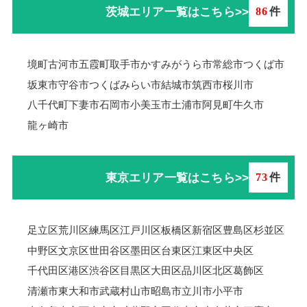
茨城エリア一覧はこちら>>
86
件
境町
古河市
五霞町
取手市
かすみがうら市
常総市
つくば市
坂東市
守谷市
つくばみらい市
結城市
筑西市
桜川市
八千代町
下妻市
石岡市
小美玉市
土浦市
阿見町
牛久市
龍ヶ崎市
東京エリア一覧はこちら>>
73
件
足立区
荒川区
練馬区
江戸川区
板橋区
新宿区
豊島区
杉並区
中野区
文京区
世田谷区
墨田区
台東区
江東区
中央区
千代田区
港区
渋谷区
目黒区
大田区
品川区
北区
葛飾区
清瀬市
東大和市
武蔵村山市
昭島市
立川市
小平市