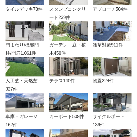
タイルデッキ
78件
スタンプコンクリ
アプローチ
504件
ート
239件
門まわり/機能門
ガーデン・庭・植
雑草対策
911件
柱/門扉
1,061件
木
458件
人工芝・天然芝
テラス
140件
物置
224件
327件
車庫・ガレージ
カーポート
508件
サイクルポート
162件
136件