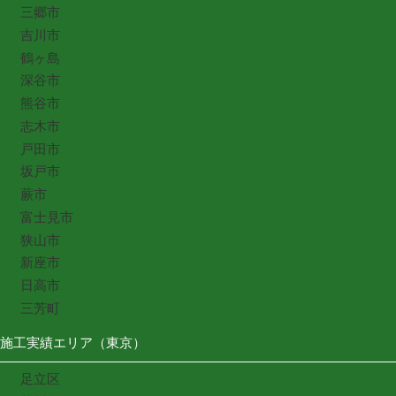
三郷市
吉川市
鶴ヶ島
深谷市
熊谷市
志木市
戸田市
坂戸市
蕨市
富士見市
狭山市
新座市
日高市
三芳町
施工実績エリア（東京）
足立区