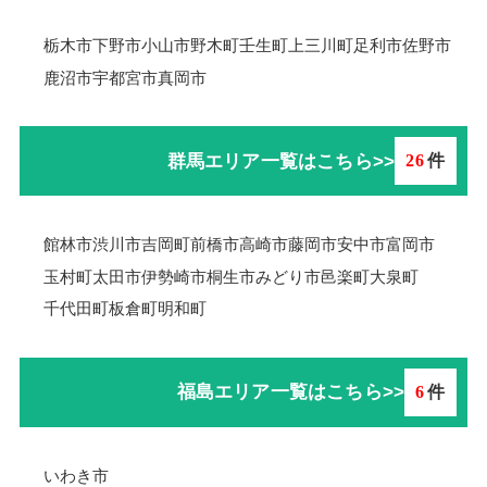
栃木市
下野市
小山市
野木町
壬生町
上三川町
足利市
佐野市
鹿沼市
宇都宮市
真岡市
群馬エリア一覧はこちら>>
26
件
館林市
渋川市
吉岡町
前橋市
高崎市
藤岡市
安中市
富岡市
玉村町
太田市
伊勢崎市
桐生市
みどり市
邑楽町
大泉町
千代田町
板倉町
明和町
福島エリア一覧はこちら>>
6
件
いわき市