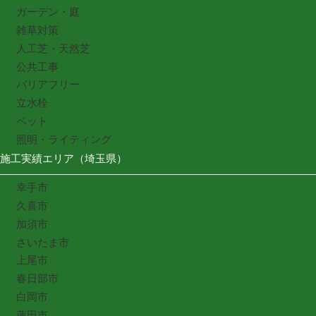
ガーデン・庭
雑草対策
人工芝・天然芝
公共工事
バリアフリー
立水栓
ペット
照明・ライティング
施工実績エリア（埼玉県）
幸手市
久喜市
加須市
さいたま市
上尾市
春日部市
白岡市
蓮田市