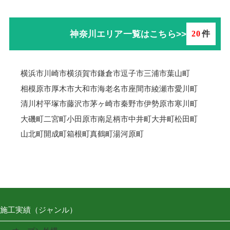
神奈川エリア一覧はこちら>>
20
件
横浜市
川崎市
横須賀市
鎌倉市
逗子市
三浦市
葉山町
相模原市
厚木市
大和市
海老名市
座間市
綾瀬市
愛川町
清川村
平塚市
藤沢市
茅ヶ崎市
秦野市
伊勢原市
寒川町
大磯町
二宮町
小田原市
南足柄市
中井町
大井町
松田町
山北町
開成町
箱根町
真鶴町
湯河原町
施工実績（ジャンル）