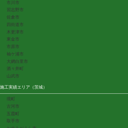
市川市
習志野市
佐倉市
四街道市
木更津市
東金市
市原市
袖ケ浦市
大網白里市
酒々井町
山武市
施工実績エリア（茨城）
境町
古河市
五霞町
取手市