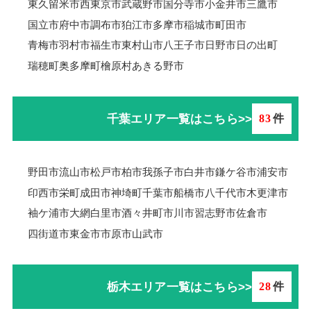
東久留米市
西東京市
武蔵野市
国分寺市
小金井市
三鷹市
国立市
府中市
調布市
狛江市
多摩市
稲城市
町田市
青梅市羽村市
福生市
東村山市
八王子市
日野市
日の出町
瑞穂町
奥多摩町
檜原村
あきる野市
千葉エリア一覧はこちら>>
83
件
野田市
流山市
松戸市
柏市
我孫子市
白井市
鎌ケ谷市
浦安市
印西市
栄町
成田市
神埼町
千葉市
船橋市
八千代市
木更津市
袖ケ浦市
大網白里市
酒々井町
市川市
習志野市
佐倉市
四街道市
東金市
市原市
山武市
栃木エリア一覧はこちら>>
28
件