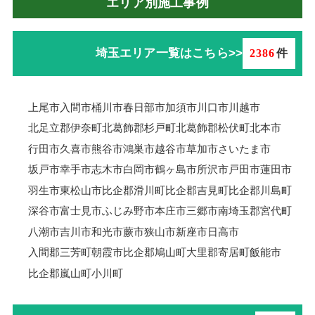
エリア別施工事例
埼玉エリア一覧はこちら>>
2386
件
上尾市
入間市
桶川市
春日部市
加須市
川口市
川越市
北足立郡伊奈町
北葛飾郡杉戸町
北葛飾郡松伏町
北本市
行田市
久喜市
熊谷市
鴻巣市
越谷市
草加市
さいたま市
坂戸市
幸手市
志木市
白岡市
鶴ヶ島市
所沢市
戸田市
蓮田市
羽生市
東松山市
比企郡滑川町
比企郡吉見町
比企郡川島町
深谷市
富士見市
ふじみ野市
本庄市
三郷市
南埼玉郡宮代町
八潮市
吉川市
和光市
蕨市
狭山市
新座市
日高市
入間郡三芳町
朝霞市
比企郡鳩山町
大里郡寄居町
飯能市
比企郡嵐山町
小川町