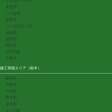
かすみがうら市
常総市
つくば市
坂東市
つくばみらい市
結城市
筑西市
桜川市
八千代町
下妻市
施工実績エリア（栃木）
栃木市
下野市
小山市
野木町
壬生町
上三川町