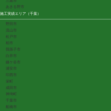
三鷹市
あきる野市
施工実績エリア（千葉）
野田市
流山市
松戸市
柏市
我孫子市
白井市
鎌ケ谷市
浦安市
印西市
栄町
成田市
神埼町
千葉市
船橋市