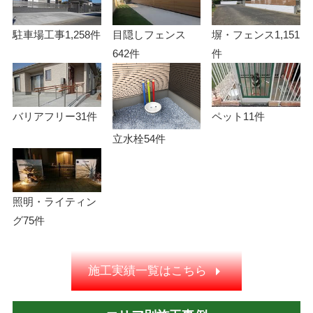
駐車場工事
1,258件
目隠しフェンス
塀・フェンス
1,151
642件
件
バリアフリー
31件
ペット
11件
立水栓
54件
照明・ライティン
グ
75件
施工実績一覧はこちら