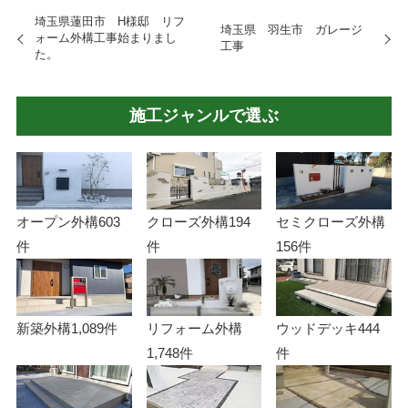
埼玉県蓮田市 H様邸 リフ
埼玉県 羽生市 ガレージ
ォーム外構工事始まりまし
工事
た。
施工ジャンルで選ぶ
オープン外構
603
クローズ外構
194
セミクローズ外構
件
件
156件
新築外構
1,089件
リフォーム外構
ウッドデッキ
444
1,748件
件