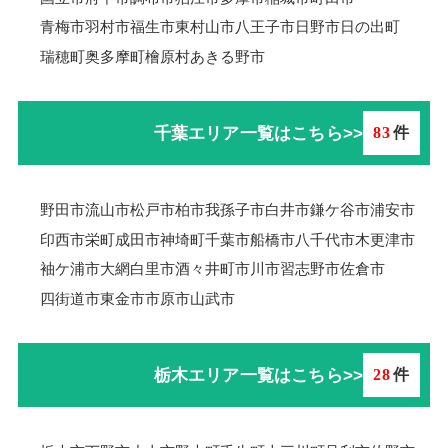
青梅市羽村市
福生市
東村山市
八王子市
日野市
日の出町
瑞穂町
奥多摩町
檜原村
あきる野市
千葉エリア一覧はこちら>>
83
件
野田市
流山市
松戸市
柏市
我孫子市
白井市
鎌ケ谷市
浦安市
印西市
栄町
成田市
神埼町
千葉市
船橋市
八千代市
木更津市
袖ケ浦市
大網白里市
酒々井町
市川市
習志野市
佐倉市
四街道市
東金市
市原市
山武市
栃木エリア一覧はこちら>>
28
件