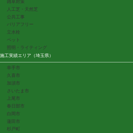
雑草対策
人工芝・天然芝
公共工事
バリアフリー
立水栓
ペット
照明・ライティング
施工実績エリア（埼玉県）
幸手市
久喜市
加須市
さいたま市
上尾市
春日部市
白岡市
蓮田市
杉戸町