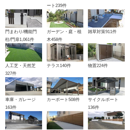
ート
239件
門まわり/機能門
ガーデン・庭・植
雑草対策
911件
柱/門扉
1,061件
木
458件
人工芝・天然芝
テラス
140件
物置
224件
327件
車庫・ガレージ
カーポート
508件
サイクルポート
163件
136件