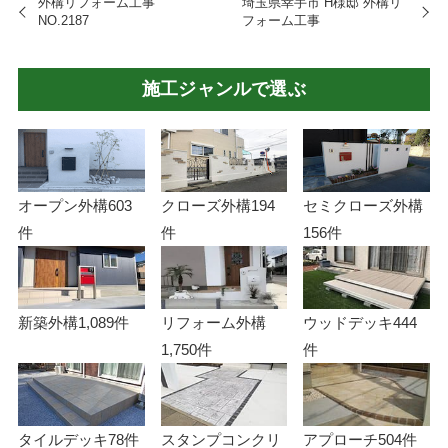
外構リフォーム工事
埼玉県幸手市 H様邸 外構リ
NO.2187
フォーム工事
施工ジャンルで選ぶ
オープン外構
603
クローズ外構
194
セミクローズ外構
件
件
156件
新築外構
1,089件
リフォーム外構
ウッドデッキ
444
1,750件
件
タイルデッキ
78件
スタンプコンクリ
アプローチ
504件