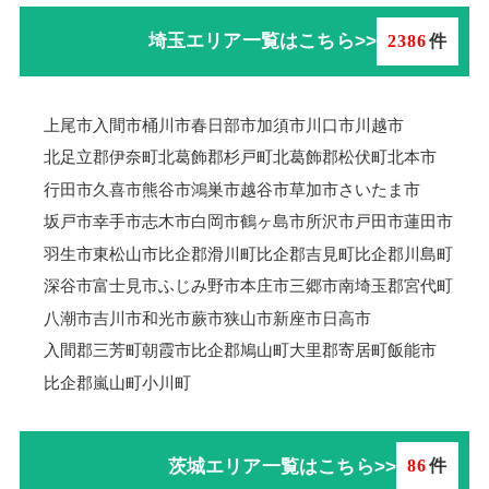
埼玉エリア一覧はこちら>>
2386
件
上尾市
入間市
桶川市
春日部市
加須市
川口市
川越市
北足立郡伊奈町
北葛飾郡杉戸町
北葛飾郡松伏町
北本市
行田市
久喜市
熊谷市
鴻巣市
越谷市
草加市
さいたま市
坂戸市
幸手市
志木市
白岡市
鶴ヶ島市
所沢市
戸田市
蓮田市
羽生市
東松山市
比企郡滑川町
比企郡吉見町
比企郡川島町
深谷市
富士見市
ふじみ野市
本庄市
三郷市
南埼玉郡宮代町
八潮市
吉川市
和光市
蕨市
狭山市
新座市
日高市
入間郡三芳町
朝霞市
比企郡鳩山町
大里郡寄居町
飯能市
比企郡嵐山町
小川町
茨城エリア一覧はこちら>>
86
件