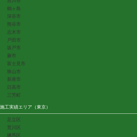
吉川市
鶴ヶ島
深谷市
熊谷市
志木市
戸田市
坂戸市
蕨市
富士見市
狭山市
新座市
日高市
三芳町
施工実績エリア（東京）
足立区
荒川区
練馬区