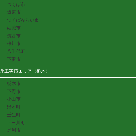
つくば市
坂東市
つくばみらい市
結城市
筑西市
桜川市
八千代町
下妻市
施工実績エリア（栃木）
栃木市
下野市
小山市
野木町
壬生町
上三川町
足利市