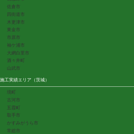
佐倉市
四街道市
木更津市
東金市
市原市
袖ケ浦市
大網白里市
酒々井町
山武市
施工実績エリア（茨城）
境町
古河市
五霞町
取手市
かすみがうら市
常総市