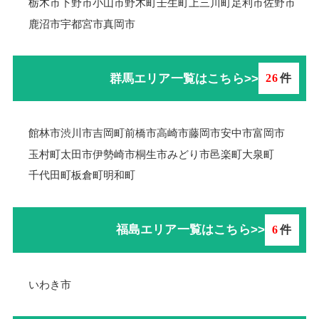
栃木市
下野市
小山市
野木町
壬生町
上三川町
足利市
佐野市
鹿沼市
宇都宮市
真岡市
群馬エリア一覧はこちら>>
26
件
館林市
渋川市
吉岡町
前橋市
高崎市
藤岡市
安中市
富岡市
玉村町
太田市
伊勢崎市
桐生市
みどり市
邑楽町
大泉町
千代田町
板倉町
明和町
福島エリア一覧はこちら>>
6
件
いわき市