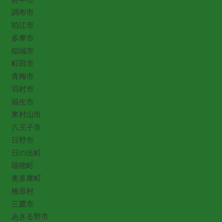
調布市
狛江市
多摩市
稲城市
町田市
青梅市
羽村市
福生市
東村山市
八王子市
日野市
日の出町
瑞穂町
奥多摩町
檜原村
三鷹市
あきる野市