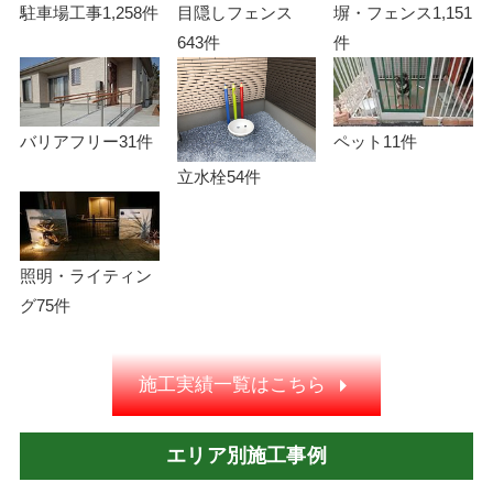
駐車場工事
1,258件
目隠しフェンス
塀・フェンス
1,151
643件
件
バリアフリー
31件
ペット
11件
立水栓
54件
照明・ライティン
グ
75件
施工実績一覧はこちら
エリア別施工事例