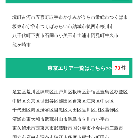
境町
古河市
五霞町
取手市
かすみがうら市
常総市
つくば市
坂東市
守谷市
つくばみらい市
結城市
筑西市
桜川市
八千代町
下妻市
石岡市
小美玉市
土浦市
阿見町
牛久市
龍ヶ崎市
東京エリア一覧はこちら>>
73
件
足立区
荒川区
練馬区
江戸川区
板橋区
新宿区
豊島区
杉並区
中野区
文京区
世田谷区
墨田区
台東区
江東区
中央区
千代田区
港区
渋谷区
目黒区
大田区
品川区
北区
葛飾区
清瀬市
東大和市
武蔵村山市
昭島市
立川市
小平市
東久留米市
西東京市
武蔵野市
国分寺市
小金井市
三鷹市
国立市
府中市
調布市
狛江市
多摩市
稲城市
町田市