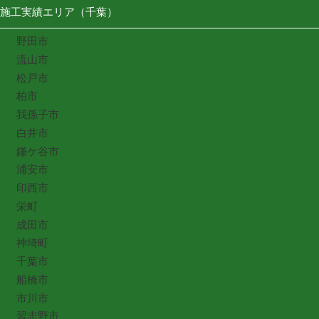
施工実績エリア（千葉）
野田市
流山市
松戸市
柏市
我孫子市
白井市
鎌ケ谷市
浦安市
印西市
栄町
成田市
神埼町
千葉市
船橋市
市川市
習志野市