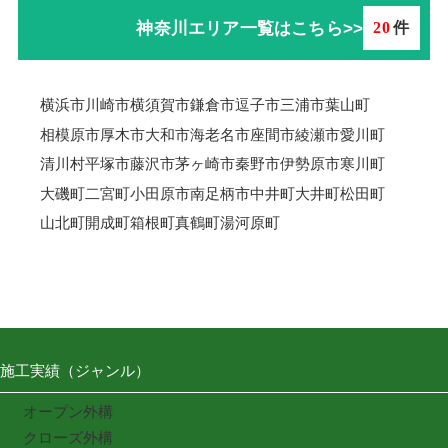
神奈川エリア一覧はこちら>>
20
件
横浜市
川崎市
横須賀市
鎌倉市
逗子市
三浦市
葉山町
相模原市
厚木市
大和市
海老名市
座間市
綾瀬市
愛川町
清川村
平塚市
藤沢市
茅ヶ崎市
秦野市
伊勢原市
寒川町
大磯町
二宮町
小田原市
南足柄市
中井町
大井町
松田町
山北町
開成町
箱根町
真鶴町
湯河原町
施工実績（ジャンル）
オープン外構
クローズ外構