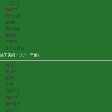
八王子市
日野市
日の出町
瑞穂町
奥多摩町
檜原村
三鷹市
あきる野市
施工実績エリア（千葉）
野田市
流山市
松戸市
柏市
我孫子市
白井市
鎌ケ谷市
浦安市