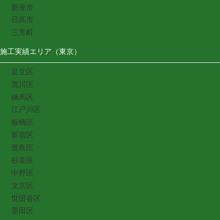
新座市
日高市
三芳町
施工実績エリア（東京）
足立区
荒川区
練馬区
江戸川区
板橋区
新宿区
豊島区
杉並区
中野区
文京区
世田谷区
墨田区