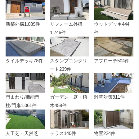
新築外構
1,089件
リフォーム外構
ウッドデッキ
444
1,746件
件
タイルデッキ
78件
スタンプコンクリ
アプローチ
504件
ート
239件
門まわり/機能門
ガーデン・庭・植
雑草対策
911件
柱/門扉
1,061件
木
458件
人工芝・天然芝
テラス
140件
物置
224件