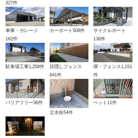
327件
車庫・ガレージ
カーポート
508件
サイクルポート
162件
136件
駐車場工事
1,258件
目隠しフェンス
塀・フェンス
1,151
641件
件
バリアフリー
30件
ペット
11件
立水栓
54件