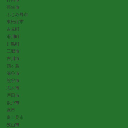
羽生市
ふじみ野市
東松山市
吉見町
滑川町
川島町
三郷市
吉川市
鶴ヶ島
深谷市
熊谷市
志木市
戸田市
坂戸市
蕨市
富士見市
狭山市