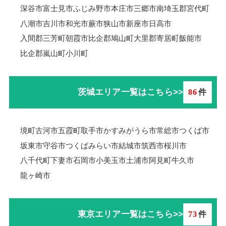
深谷市
富士見市
ふじみ野市
本庄市
三郷市
南埼玉郡宮代町
八潮市
吉川市
和光市
蕨市
狭山市
新座市
日高市
入間郡三芳町
朝霞市
比企郡鳩山町
大里郡寄居町
飯能市
比企郡嵐山町
小川町
茨城エリア一覧はこちら>>
86
件
境町
古河市
五霞町
取手市
かすみがうら市
常総市
つくば市
坂東市
守谷市
つくばみらい市
結城市
筑西市
桜川市
八千代町
下妻市
石岡市
小美玉市
土浦市
阿見町
牛久市
龍ヶ崎市
東京エリア一覧はこちら>>
73
件