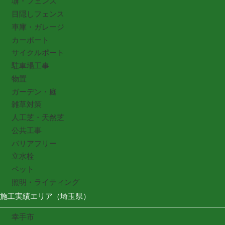
塀・フェンス
目隠しフェンス
車庫・ガレージ
カーポート
サイクルポート
駐車場工事
物置
ガーデン・庭
雑草対策
人工芝・天然芝
公共工事
バリアフリー
立水栓
ペット
照明・ライティング
施工実績エリア（埼玉県）
幸手市