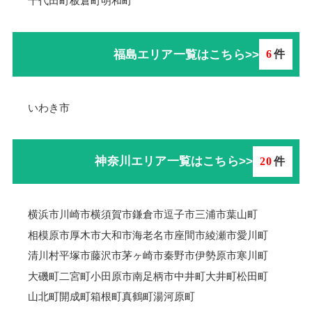
千代田町
板倉町
明和町
福島エリア一覧はこちら>>
6
件
いわき市
神奈川エリア一覧はこちら>>
20
件
横浜市
川崎市
横須賀市
鎌倉市
逗子市
三浦市
葉山町
相模原市
厚木市
大和市
海老名市
座間市
綾瀬市
愛川町
清川村
平塚市
藤沢市
茅ヶ崎市
秦野市
伊勢原市
寒川町
大磯町
二宮町
小田原市
南足柄市
中井町
大井町
松田町
山北町
開成町
箱根町
真鶴町
湯河原町