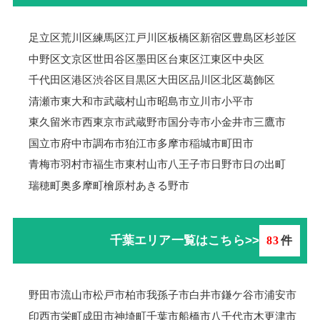
足立区
荒川区
練馬区
江戸川区
板橋区
新宿区
豊島区
杉並区
中野区
文京区
世田谷区
墨田区
台東区
江東区
中央区
千代田区
港区
渋谷区
目黒区
大田区
品川区
北区
葛飾区
清瀬市
東大和市
武蔵村山市
昭島市
立川市
小平市
東久留米市
西東京市
武蔵野市
国分寺市
小金井市
三鷹市
国立市
府中市
調布市
狛江市
多摩市
稲城市
町田市
青梅市羽村市
福生市
東村山市
八王子市
日野市
日の出町
瑞穂町
奥多摩町
檜原村
あきる野市
千葉エリア一覧はこちら>>
83
件
野田市
流山市
松戸市
柏市
我孫子市
白井市
鎌ケ谷市
浦安市
印西市
栄町
成田市
神埼町
千葉市
船橋市
八千代市
木更津市