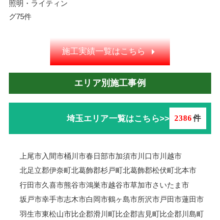
照明・ライティン
グ
75件
施工実績一覧はこちら
エリア別施工事例
埼玉エリア一覧はこちら>>
2386
件
上尾市
入間市
桶川市
春日部市
加須市
川口市
川越市
北足立郡伊奈町
北葛飾郡杉戸町
北葛飾郡松伏町
北本市
行田市
久喜市
熊谷市
鴻巣市
越谷市
草加市
さいたま市
坂戸市
幸手市
志木市
白岡市
鶴ヶ島市
所沢市
戸田市
蓮田市
羽生市
東松山市
比企郡滑川町
比企郡吉見町
比企郡川島町