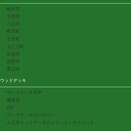
栃木市
下野市
小山市
野木町
壬生町
上三川町
足利市
佐野市
鹿沼市
ウッドデッキ
ウッドデッキTOP
価格表
DIY
ウッドデッキのパターン
人工木ウッドデッキのメリット・デメリット