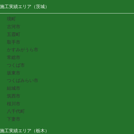
施工実績エリア（茨城）
境町
古河市
五霞町
取手市
かすみがうら市
常総市
つくば市
坂東市
つくばみらい市
結城市
筑西市
桜川市
八千代町
下妻市
施工実績エリア（栃木）