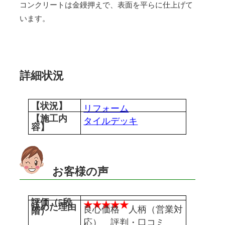
コンクリートは金鏝押えで、表面を平らに仕上げて
います。
詳細状況
【状況】
リフォーム
【施工内
タイルデッキ
容】
お客様の声
評価（5段
★★★★★
決めた理由
良心価格 人柄（営業対
階）
応） 評判・口コミ