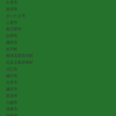
久喜市
加須市
さいたま市
上尾市
春日部市
白岡市
蓮田市
杉戸町
南埼玉郡宮代町
北足立郡伊奈町
川口市
桶川市
北本市
越谷市
草加市
川越市
鴻巣市
行田市