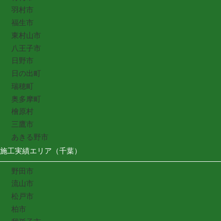
羽村市
福生市
東村山市
八王子市
日野市
日の出町
瑞穂町
奥多摩町
檜原村
三鷹市
あきる野市
施工実績エリア（千葉）
野田市
流山市
松戸市
柏市