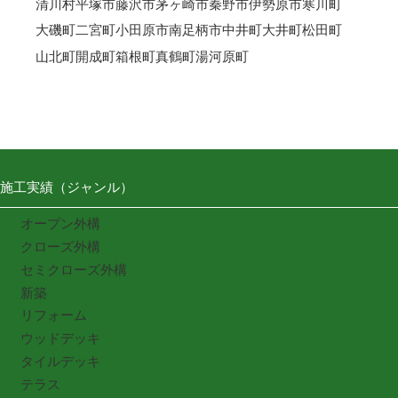
清川村
平塚市
藤沢市
茅ヶ崎市
秦野市
伊勢原市
寒川町
大磯町
二宮町
小田原市
南足柄市
中井町
大井町
松田町
山北町
開成町
箱根町
真鶴町
湯河原町
施工実績（ジャンル）
オープン外構
クローズ外構
セミクローズ外構
新築
リフォーム
ウッドデッキ
タイルデッキ
テラス