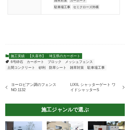
雑草対策
カーポート
駐車場工事
セミクローズ外構
施工実績
【久喜市】
埼玉県のカーポート
6号砕石
カーポート
ブロック
メッシュフェンス
土間コンクリート
砂利
防草シート
雑草対策
駐車場工事
ヨーロピアン調のフェンス
LIXIL シャッターゲート ワ
NO.1132
イドシャッターS
施工ジャンルで選ぶ