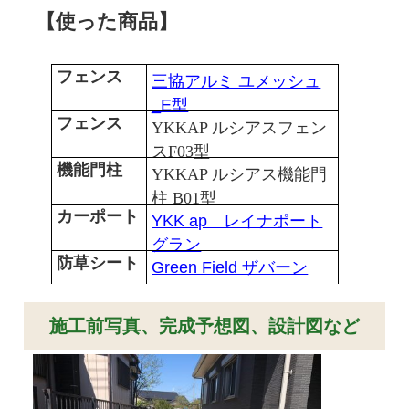
【使った商品】
フェンス
三協アルミ ユメッシュ
_E型
フェンス
YKKAP ルシアスフェン
スF03型
機能門柱
YKKAP ルシアス機能門
柱 B01型
カーポート
YKK ap レイナポート
グラン
防草シート
Green Field ザバーン
施工前写真、完成予想図、設計図など