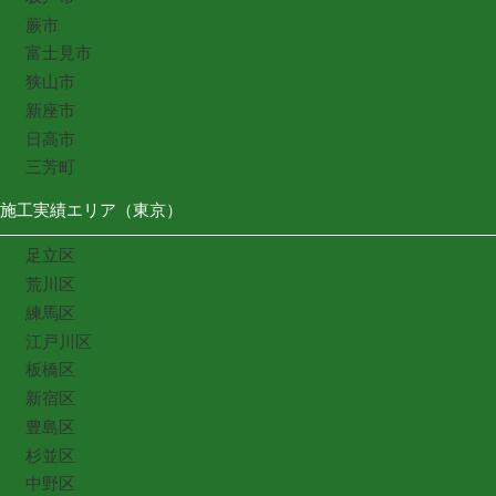
蕨市
富士見市
狭山市
新座市
日高市
三芳町
施工実績エリア（東京）
足立区
荒川区
練馬区
江戸川区
板橋区
新宿区
豊島区
杉並区
中野区