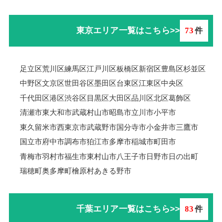
東京エリア一覧はこちら>>
73
件
足立区
荒川区
練馬区
江戸川区
板橋区
新宿区
豊島区
杉並区
中野区
文京区
世田谷区
墨田区
台東区
江東区
中央区
千代田区
港区
渋谷区
目黒区
大田区
品川区
北区
葛飾区
清瀬市
東大和市
武蔵村山市
昭島市
立川市
小平市
東久留米市
西東京市
武蔵野市
国分寺市
小金井市
三鷹市
国立市
府中市
調布市
狛江市
多摩市
稲城市
町田市
青梅市羽村市
福生市
東村山市
八王子市
日野市
日の出町
瑞穂町
奥多摩町
檜原村
あきる野市
千葉エリア一覧はこちら>>
83
件