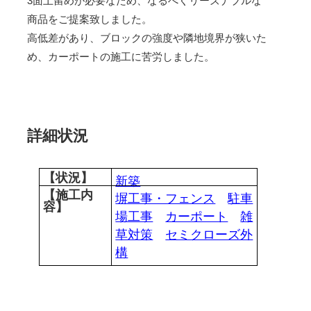
3面土留めが必要なため、なるべくリーズナブルな
商品をご提案致しました。
高低差があり、ブロックの強度や隣地境界が狭いた
め、カーポートの施工に苦労しました。
詳細状況
【状況】
新築
【施工内
塀工事・フェンス
駐車
容】
場工事
カーポート
雑
草対策
セミクローズ外
構