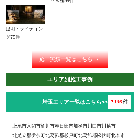
立水栓
54件
照明・ライティン
グ
75件
施工実績一覧はこちら
エリア別施工事例
埼玉エリア一覧はこちら>>
2386
件
上尾市
入間市
桶川市
春日部市
加須市
川口市
川越市
北足立郡伊奈町
北葛飾郡杉戸町
北葛飾郡松伏町
北本市