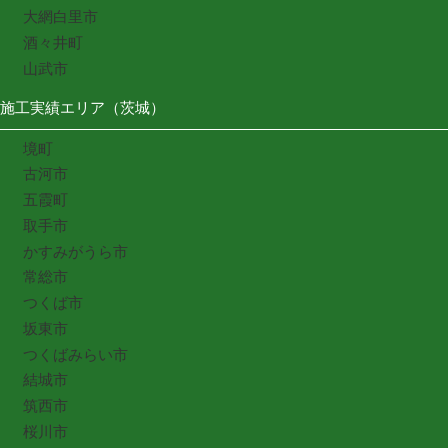
大網白里市
酒々井町
山武市
施工実績エリア（茨城）
境町
古河市
五霞町
取手市
かすみがうら市
常総市
つくば市
坂東市
つくばみらい市
結城市
筑西市
桜川市