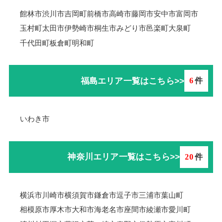
館林市
渋川市
吉岡町
前橋市
高崎市
藤岡市
安中市
富岡市
玉村町
太田市
伊勢崎市
桐生市
みどり市
邑楽町
大泉町
千代田町
板倉町
明和町
福島エリア一覧はこちら>>
6
件
いわき市
神奈川エリア一覧はこちら>>
20
件
横浜市
川崎市
横須賀市
鎌倉市
逗子市
三浦市
葉山町
相模原市
厚木市
大和市
海老名市
座間市
綾瀬市
愛川町