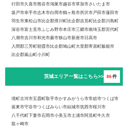
行田市
久喜市
熊谷市
鴻巣市
越谷市
草加市
さいたま市
坂戸市
幸手市
志木市
白岡市
鶴ヶ島市
所沢市
戸田市
蓮田市
羽生市
東松山市
比企郡滑川町
比企郡吉見町
比企郡川島町
深谷市
富士見市
ふじみ野市
本庄市
三郷市
南埼玉郡宮代町
八潮市
吉川市
和光市
蕨市
狭山市
新座市
日高市
入間郡三芳町
朝霞市
比企郡鳩山町
大里郡寄居町
飯能市
比企郡嵐山町
小川町
茨城エリア一覧はこちら>>
86
件
境町
古河市
五霞町
取手市
かすみがうら市
常総市
つくば市
坂東市
守谷市
つくばみらい市
結城市
筑西市
桜川市
八千代町
下妻市
石岡市
小美玉市
土浦市
阿見町
牛久市
龍ヶ崎市