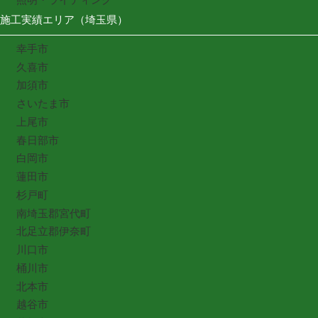
施工実績エリア（埼玉県）
幸手市
久喜市
加須市
さいたま市
上尾市
春日部市
白岡市
蓮田市
杉戸町
南埼玉郡宮代町
北足立郡伊奈町
川口市
桶川市
北本市
越谷市