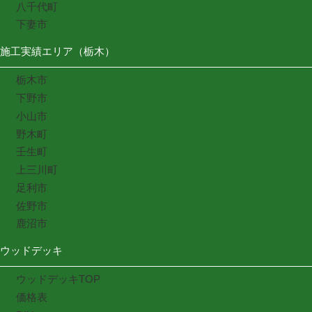
八千代町
下妻市
施工実績エリア（栃木）
栃木市
下野市
小山市
野木町
壬生町
上三川町
足利市
佐野市
鹿沼市
ウッドデッキ
ウッドデッキTOP
価格表