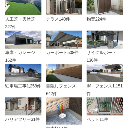
人工芝・天然芝
テラス
140件
物置
224件
327件
車庫・ガレージ
カーポート
508件
サイクルポート
162件
136件
駐車場工事
1,258件
目隠しフェンス
塀・フェンス
1,151
642件
件
バリアフリー
31件
ペット
11件