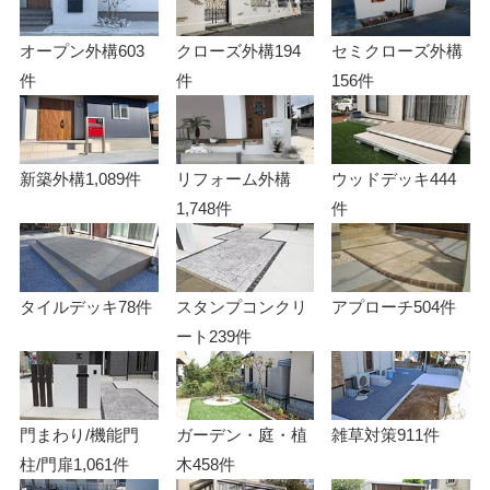
オープン外構
603
クローズ外構
194
セミクローズ外構
件
件
156件
新築外構
1,089件
リフォーム外構
ウッドデッキ
444
1,748件
件
タイルデッキ
78件
スタンプコンクリ
アプローチ
504件
ート
239件
門まわり/機能門
ガーデン・庭・植
雑草対策
911件
柱/門扉
1,061件
木
458件