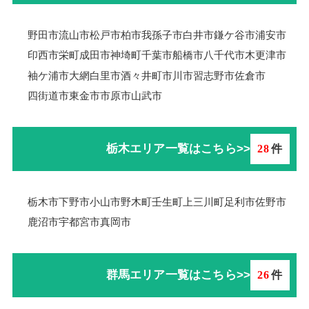
野田市
流山市
松戸市
柏市
我孫子市
白井市
鎌ケ谷市
浦安市
印西市
栄町
成田市
神埼町
千葉市
船橋市
八千代市
木更津市
袖ケ浦市
大網白里市
酒々井町
市川市
習志野市
佐倉市
四街道市
東金市
市原市
山武市
栃木エリア一覧はこちら>>
28
件
栃木市
下野市
小山市
野木町
壬生町
上三川町
足利市
佐野市
鹿沼市
宇都宮市
真岡市
群馬エリア一覧はこちら>>
26
件