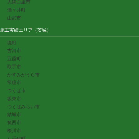
大網白里市
酒々井町
山武市
施工実績エリア（茨城）
境町
古河市
五霞町
取手市
かすみがうら市
常総市
つくば市
坂東市
つくばみらい市
結城市
筑西市
桜川市
八千代町