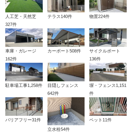
人工芝・天然芝
テラス
140件
物置
224件
327件
車庫・ガレージ
カーポート
508件
サイクルポート
162件
136件
駐車場工事
1,258件
目隠しフェンス
塀・フェンス
1,151
642件
件
バリアフリー
31件
ペット
11件
立水栓
54件