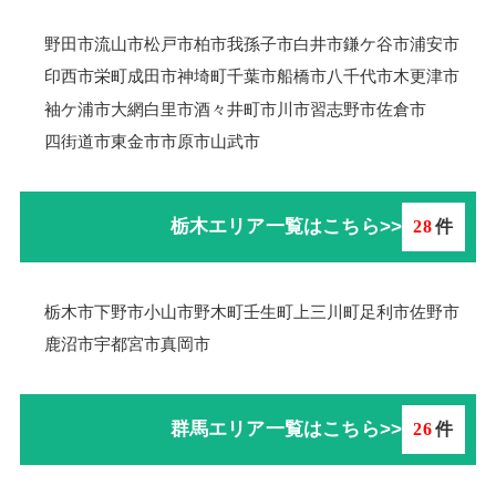
野田市
流山市
松戸市
柏市
我孫子市
白井市
鎌ケ谷市
浦安市
印西市
栄町
成田市
神埼町
千葉市
船橋市
八千代市
木更津市
袖ケ浦市
大網白里市
酒々井町
市川市
習志野市
佐倉市
四街道市
東金市
市原市
山武市
栃木エリア一覧はこちら>>
28
件
栃木市
下野市
小山市
野木町
壬生町
上三川町
足利市
佐野市
鹿沼市
宇都宮市
真岡市
群馬エリア一覧はこちら>>
26
件