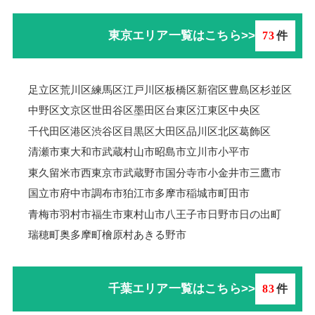
東京エリア一覧はこちら>>
73
件
足立区
荒川区
練馬区
江戸川区
板橋区
新宿区
豊島区
杉並区
中野区
文京区
世田谷区
墨田区
台東区
江東区
中央区
千代田区
港区
渋谷区
目黒区
大田区
品川区
北区
葛飾区
清瀬市
東大和市
武蔵村山市
昭島市
立川市
小平市
東久留米市
西東京市
武蔵野市
国分寺市
小金井市
三鷹市
国立市
府中市
調布市
狛江市
多摩市
稲城市
町田市
青梅市羽村市
福生市
東村山市
八王子市
日野市
日の出町
瑞穂町
奥多摩町
檜原村
あきる野市
千葉エリア一覧はこちら>>
83
件