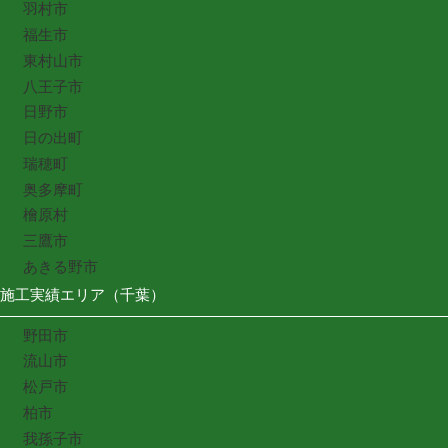
羽村市
福生市
東村山市
八王子市
日野市
日の出町
瑞穂町
奥多摩町
檜原村
三鷹市
あきる野市
施工実績エリア（千葉）
野田市
流山市
松戸市
柏市
我孫子市