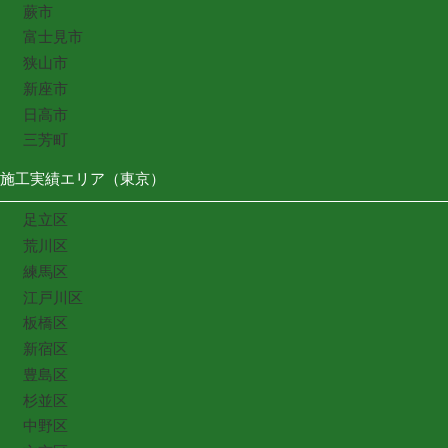
蕨市
富士見市
狭山市
新座市
日高市
三芳町
施工実績エリア（東京）
足立区
荒川区
練馬区
江戸川区
板橋区
新宿区
豊島区
杉並区
中野区