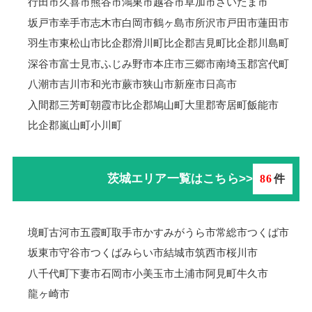
行田市
久喜市
熊谷市
鴻巣市
越谷市
草加市
さいたま市
坂戸市
幸手市
志木市
白岡市
鶴ヶ島市
所沢市
戸田市
蓮田市
羽生市
東松山市
比企郡滑川町
比企郡吉見町
比企郡川島町
深谷市
富士見市
ふじみ野市
本庄市
三郷市
南埼玉郡宮代町
八潮市
吉川市
和光市
蕨市
狭山市
新座市
日高市
入間郡三芳町
朝霞市
比企郡鳩山町
大里郡寄居町
飯能市
比企郡嵐山町
小川町
茨城エリア一覧はこちら>>
86
件
境町
古河市
五霞町
取手市
かすみがうら市
常総市
つくば市
坂東市
守谷市
つくばみらい市
結城市
筑西市
桜川市
八千代町
下妻市
石岡市
小美玉市
土浦市
阿見町
牛久市
龍ヶ崎市