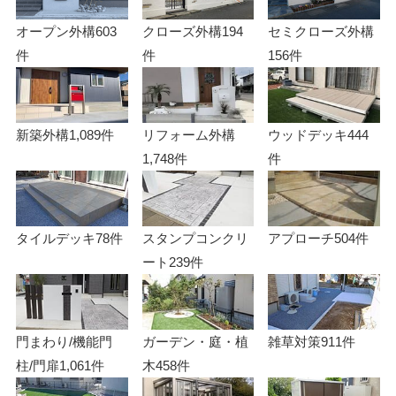
オープン外構
603
クローズ外構
194
セミクローズ外構
件
件
156件
新築外構
1,089件
リフォーム外構
ウッドデッキ
444
1,748件
件
タイルデッキ
78件
スタンプコンクリ
アプローチ
504件
ート
239件
門まわり/機能門
ガーデン・庭・植
雑草対策
911件
柱/門扉
1,061件
木
458件