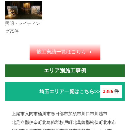
照明・ライティン
グ
75件
施工実績一覧はこちら
エリア別施工事例
埼玉エリア一覧はこちら>>
2386
件
上尾市
入間市
桶川市
春日部市
加須市
川口市
川越市
北足立郡伊奈町
北葛飾郡杉戸町
北葛飾郡松伏町
北本市