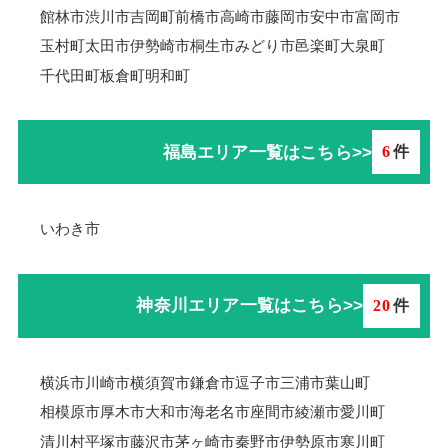
館林市
渋川市
吉岡町
前橋市
高崎市
藤岡市
安中市
富岡市
玉村町
太田市
伊勢崎市
桐生市
みどり市
邑楽町
大泉町
千代田町
板倉町
明和町
福島エリア一覧はこちら>>
6
件
いわき市
神奈川エリア一覧はこちら>>
20
件
横浜市
川崎市
横須賀市
鎌倉市
逗子市
三浦市
葉山町
相模原市
厚木市
大和市
海老名市
座間市
綾瀬市
愛川町
清川村
平塚市
藤沢市
茅ヶ崎市
秦野市
伊勢原市
寒川町