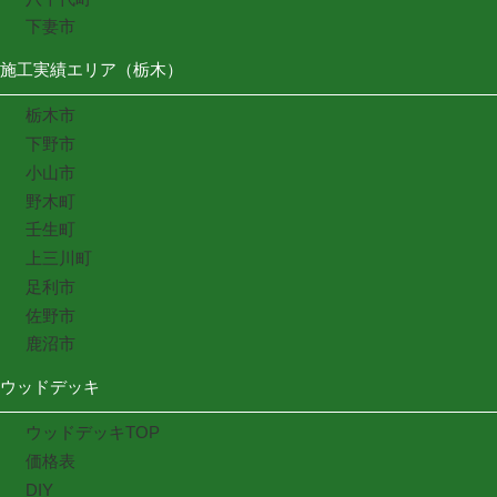
下妻市
施工実績エリア（栃木）
栃木市
下野市
小山市
野木町
壬生町
上三川町
足利市
佐野市
鹿沼市
ウッドデッキ
ウッドデッキTOP
価格表
DIY