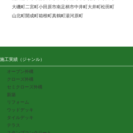
大磯町
二宮町
小田原市
南足柄市
中井町
大井町
松田町
山北町
開成町
箱根町
真鶴町
湯河原町
施工実績（ジャンル）
オープン外構
クローズ外構
セミクローズ外構
新築
リフォーム
ウッドデッキ
タイルデッキ
テラス
スタンプコンクリート