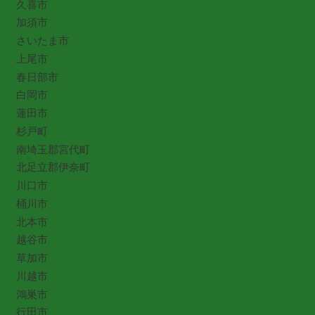
久喜市
加須市
さいたま市
上尾市
春日部市
白岡市
蓮田市
杉戸町
南埼玉郡宮代町
北足立郡伊奈町
川口市
桶川市
北本市
越谷市
草加市
川越市
鴻巣市
行田市