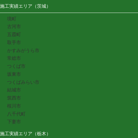
施工実績エリア（茨城）
境町
古河市
五霞町
取手市
かすみがうら市
常総市
つくば市
坂東市
つくばみらい市
結城市
筑西市
桜川市
八千代町
下妻市
施工実績エリア（栃木）