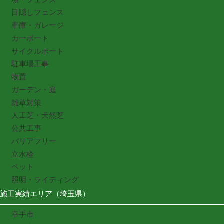
目隠しフェンス
車庫・ガレージ
カーポート
サイクルポート
駐車場工事
物置
ガーデン・庭
雑草対策
人工芝・天然芝
公共工事
バリアフリー
立水栓
ペット
照明・ライティング
施工実績エリア（埼玉県）
幸手市