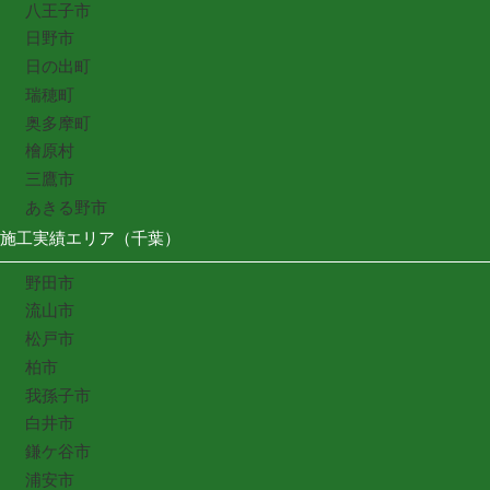
八王子市
日野市
日の出町
瑞穂町
奥多摩町
檜原村
三鷹市
あきる野市
施工実績エリア（千葉）
野田市
流山市
松戸市
柏市
我孫子市
白井市
鎌ケ谷市
浦安市