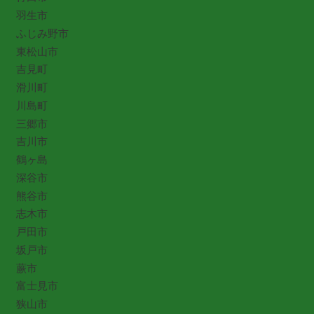
羽生市
ふじみ野市
東松山市
吉見町
滑川町
川島町
三郷市
吉川市
鶴ヶ島
深谷市
熊谷市
志木市
戸田市
坂戸市
蕨市
富士見市
狭山市