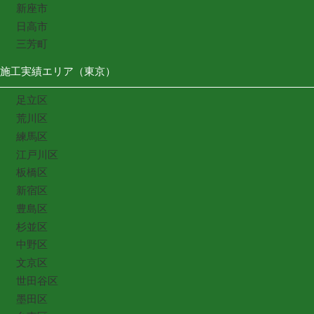
新座市
日高市
三芳町
施工実績エリア（東京）
足立区
荒川区
練馬区
江戸川区
板橋区
新宿区
豊島区
杉並区
中野区
文京区
世田谷区
墨田区