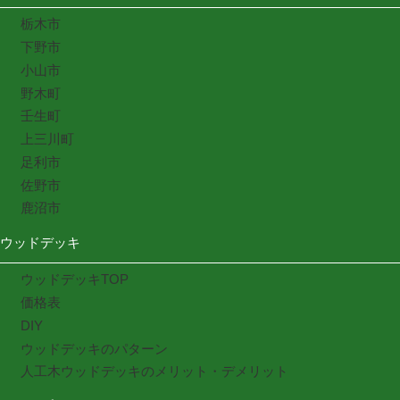
栃木市
下野市
小山市
野木町
壬生町
上三川町
足利市
佐野市
鹿沼市
ウッドデッキ
ウッドデッキTOP
価格表
DIY
ウッドデッキのパターン
人工木ウッドデッキのメリット・デメリット