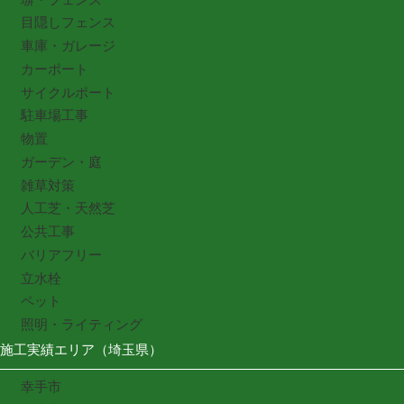
目隠しフェンス
車庫・ガレージ
カーポート
サイクルポート
駐車場工事
物置
ガーデン・庭
雑草対策
人工芝・天然芝
公共工事
バリアフリー
立水栓
ペット
照明・ライティング
施工実績エリア（埼玉県）
幸手市