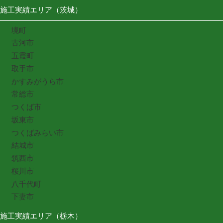
施工実績エリア（茨城）
境町
古河市
五霞町
取手市
かすみがうら市
常総市
つくば市
坂東市
つくばみらい市
結城市
筑西市
桜川市
八千代町
下妻市
施工実績エリア（栃木）