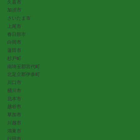
久喜市
加須市
さいたま市
上尾市
春日部市
白岡市
蓮田市
杉戸町
南埼玉郡宮代町
北足立郡伊奈町
川口市
桶川市
北本市
越谷市
草加市
川越市
鴻巣市
行田市