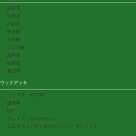
栃木市
下野市
小山市
野木町
壬生町
上三川町
足利市
佐野市
鹿沼市
ウッドデッキ
ウッドデッキTOP
価格表
DIY
ウッドデッキのパターン
人工木ウッドデッキのメリット・デメリット