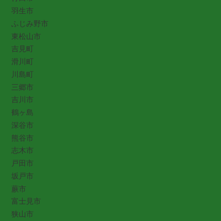
羽生市
ふじみ野市
東松山市
吉見町
滑川町
川島町
三郷市
吉川市
鶴ヶ島
深谷市
熊谷市
志木市
戸田市
坂戸市
蕨市
富士見市
狭山市