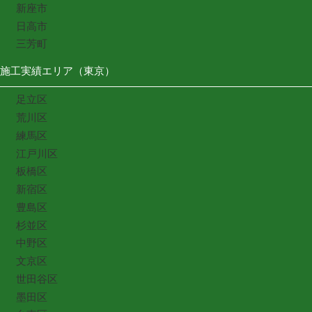
新座市
日高市
三芳町
施工実績エリア（東京）
足立区
荒川区
練馬区
江戸川区
板橋区
新宿区
豊島区
杉並区
中野区
文京区
世田谷区
墨田区