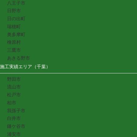
八王子市
日野市
日の出町
瑞穂町
奥多摩町
檜原村
三鷹市
あきる野市
施工実績エリア（千葉）
野田市
流山市
松戸市
柏市
我孫子市
白井市
鎌ケ谷市
浦安市