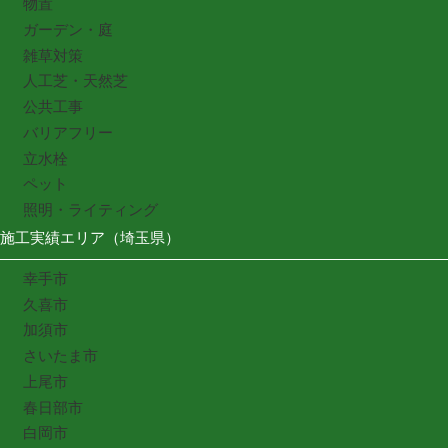
物置
ガーデン・庭
雑草対策
人工芝・天然芝
公共工事
バリアフリー
立水栓
ペット
照明・ライティング
施工実績エリア（埼玉県）
幸手市
久喜市
加須市
さいたま市
上尾市
春日部市
白岡市