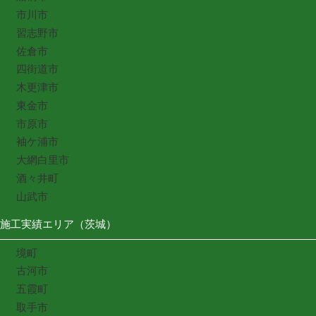
市川市
習志野市
佐倉市
四街道市
木更津市
東金市
市原市
袖ケ浦市
大網白里市
酒々井町
山武市
施工実績エリア（茨城）
境町
古河市
五霞町
取手市