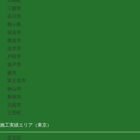
川島町
三郷市
吉川市
鶴ヶ島
深谷市
熊谷市
志木市
戸田市
坂戸市
蕨市
富士見市
狭山市
新座市
日高市
三芳町
施工実績エリア（東京）
足立区