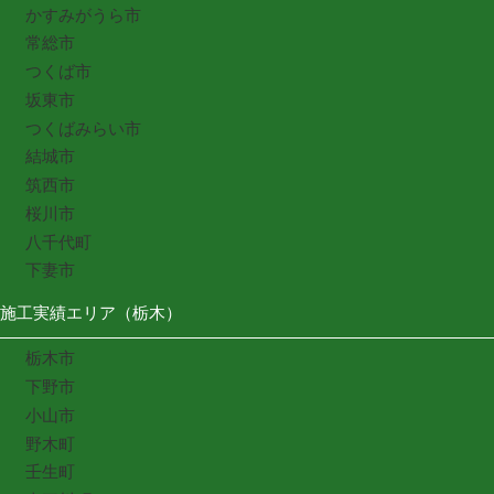
かすみがうら市
常総市
つくば市
坂東市
つくばみらい市
結城市
筑西市
桜川市
八千代町
下妻市
施工実績エリア（栃木）
栃木市
下野市
小山市
野木町
壬生町