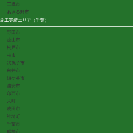
三鷹市
あきる野市
施工実績エリア（千葉）
野田市
流山市
松戸市
柏市
我孫子市
白井市
鎌ケ谷市
浦安市
印西市
栄町
成田市
神埼町
千葉市
船橋市