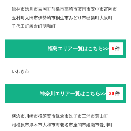
館林市
渋川市
吉岡町
前橋市
高崎市
藤岡市
安中市
富岡市
玉村町
太田市
伊勢崎市
桐生市
みどり市
邑楽町
大泉町
千代田町
板倉町
明和町
福島エリア一覧はこちら>>
6
件
いわき市
神奈川エリア一覧はこちら>>
20
件
横浜市
川崎市
横須賀市
鎌倉市
逗子市
三浦市
葉山町
相模原市
厚木市
大和市
海老名市
座間市
綾瀬市
愛川町