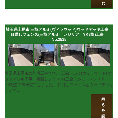
む
埼玉県上尾市 三協アルミ(ヴィラウッド)ウッドデッキ工事
目隠しフェンス(三協アルミ レジリア YK3型)工事
No.2535
埼玉県上尾市の外構工事です。 三協アルミ(ヴィラウッド)ウ
ッドデッキ工事 目隠しフェンス(三協アルミ レジリア
YK3型)工事が完了しました。 目隠しフェンスとウッドデッキ
などの…
続
き
を
読