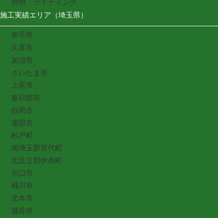
照明・ライティング
施工実績エリア（埼玉県）
幸手市
久喜市
加須市
さいたま市
上尾市
春日部市
白岡市
蓮田市
杉戸町
南埼玉郡宮代町
北足立郡伊奈町
川口市
桶川市
北本市
越谷市