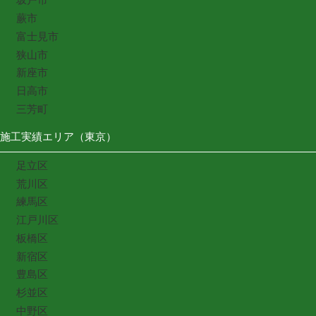
蕨市
富士見市
狭山市
新座市
日高市
三芳町
施工実績エリア（東京）
足立区
荒川区
練馬区
江戸川区
板橋区
新宿区
豊島区
杉並区
中野区