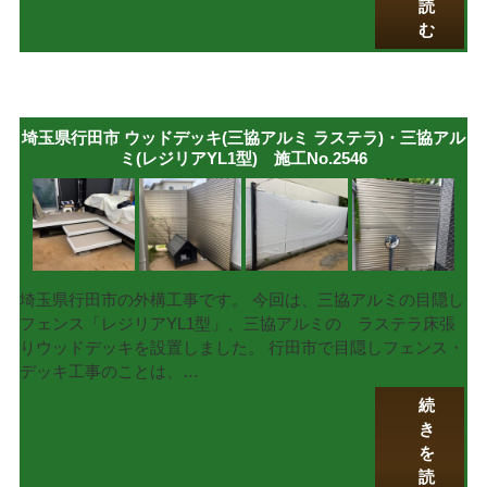
読
む
埼玉県行田市 ウッドデッキ(三協アルミ ラステラ)・三協アル
ミ(レジリアYL1型) 施工No.2546
埼玉県行田市の外構工事です。 今回は、三協アルミの目隠し
フェンス「レジリアYL1型」、三協アルミの ラステラ床張
りウッドデッキを設置しました。 行田市で目隠しフェンス・
デッキ工事のことは、…
続
き
を
読