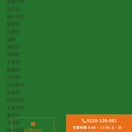
我孫子市
白井市
鎌ケ谷市
浦安市
印西市
栄町
成田市
神埼町
千葉市
船橋市
市川市
習志野市
佐倉市
四街道市
木更津市
東金市
0120-139-881
市原市
営業時間 8:00 ~ 17:00 土・日・
袖ケ浦市
お問合せ