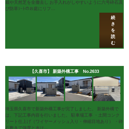
栽や天然芝を全撤去し お手入れがしやすいように六号砕石及
び防草ｼｰﾄのお庭にリフ…
続
き
を
読
む
【久喜市】 新築外構工事 No.2633
埼玉県久喜市で新築外構工事が完了しました。 新築外構で
は、下記工事内容を行いました。 駐車場工事 ・土間コンク
リート仕上げ（ワイヤーメッシュ入り・伸縮目地あり） ・砕
石敷きで強度と水は…