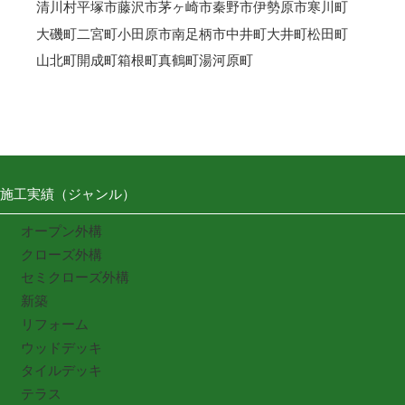
清川村
平塚市
藤沢市
茅ヶ崎市
秦野市
伊勢原市
寒川町
大磯町
二宮町
小田原市
南足柄市
中井町
大井町
松田町
山北町
開成町
箱根町
真鶴町
湯河原町
施工実績（ジャンル）
オープン外構
クローズ外構
セミクローズ外構
新築
リフォーム
ウッドデッキ
タイルデッキ
テラス