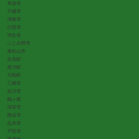
草加市
川越市
鴻巣市
行田市
羽生市
ふじみ野市
東松山市
吉見町
滑川町
川島町
三郷市
吉川市
鶴ヶ島
深谷市
熊谷市
志木市
戸田市
坂戸市