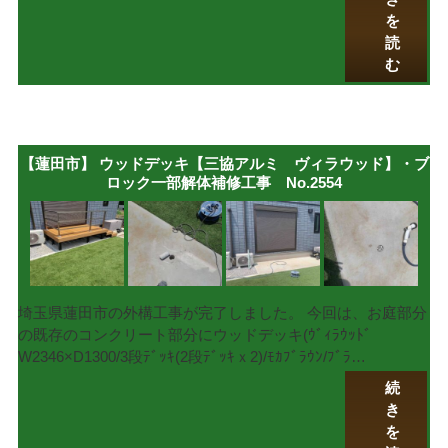
を
読
む
【蓮田市】 ウッドデッキ【三協アルミ ヴィラウッド】・ブ
ロック一部解体補修工事 No.2554
埼玉県蓮田市の外構工事が完了しました。 今回は、お庭部分
の既存のコンクリート部分にウッドデッキ(ｳﾞｨﾗｳｯﾄﾞ
W2346×D1300/3段ﾃﾞｯｷ(2段ﾃﾞｯｷｘ2)/ﾓｶﾌﾞﾗｳﾝ/ﾌﾞﾗ…
続
き
を