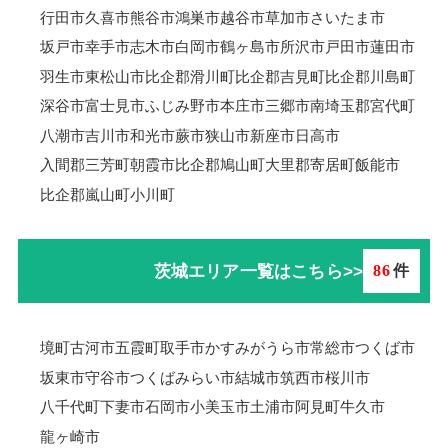
行田市
久喜市
熊谷市
鴻巣市
越谷市
草加市
さいたま市
坂戸市
幸手市
志木市
白岡市
鶴ヶ島市
所沢市
戸田市
蓮田市
羽生市
東松山市
比企郡滑川町
比企郡吉見町
比企郡川島町
深谷市
富士見市
ふじみ野市
本庄市
三郷市
南埼玉郡宮代町
八潮市
吉川市
和光市
蕨市
狭山市
新座市
日高市
入間郡三芳町
朝霞市
比企郡鳩山町
大里郡寄居町
飯能市
比企郡嵐山町
小川町
茨城エリア一覧はこちら>>
86
件
境町
古河市
五霞町
取手市
かすみがうら市
常総市
つくば市
坂東市
守谷市
つくばみらい市
結城市
筑西市
桜川市
八千代町
下妻市
石岡市
小美玉市
土浦市
阿見町
牛久市
龍ヶ崎市