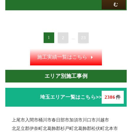
む
1
2
23
...
施工実績一覧はこちら
エリア別施工事例
埼玉エリア一覧はこちら>>
2386
件
上尾市
入間市
桶川市
春日部市
加須市
川口市
川越市
北足立郡伊奈町
北葛飾郡杉戸町
北葛飾郡松伏町
北本市