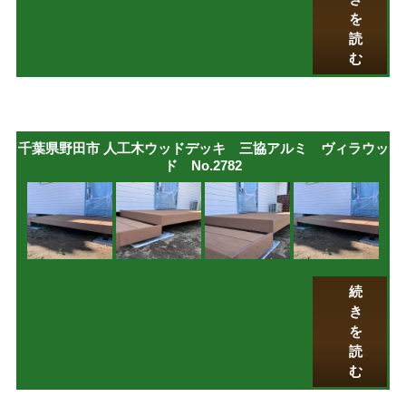
を
読
む
千葉県野田市 人工木ウッドデッキ 三協アルミ ヴィラウッ
ド No.2782
続
き
を
読
む