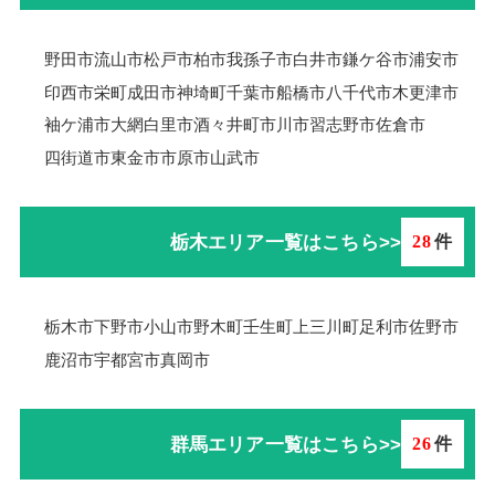
野田市
流山市
松戸市
柏市
我孫子市
白井市
鎌ケ谷市
浦安市
印西市
栄町
成田市
神埼町
千葉市
船橋市
八千代市
木更津市
袖ケ浦市
大網白里市
酒々井町
市川市
習志野市
佐倉市
四街道市
東金市
市原市
山武市
栃木エリア一覧はこちら>>
28
件
栃木市
下野市
小山市
野木町
壬生町
上三川町
足利市
佐野市
鹿沼市
宇都宮市
真岡市
群馬エリア一覧はこちら>>
26
件