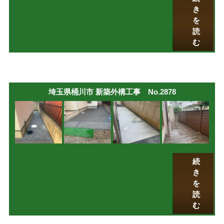
き
を
読
む
埼玉県桶川市 新築外構工事 No.2878
続
き
を
読
む