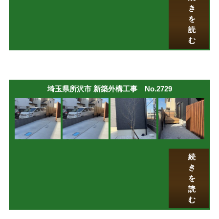
き
を
読
む
埼玉県所沢市 新築外構工事 No.2729
続
き
を
読
む