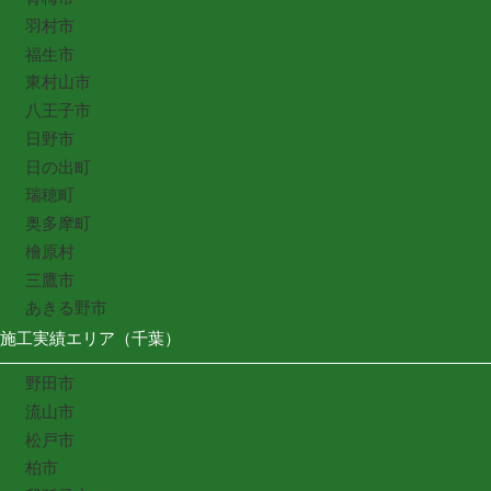
羽村市
福生市
東村山市
八王子市
日野市
日の出町
瑞穂町
奥多摩町
檜原村
三鷹市
あきる野市
施工実績エリア（千葉）
野田市
流山市
松戸市
柏市