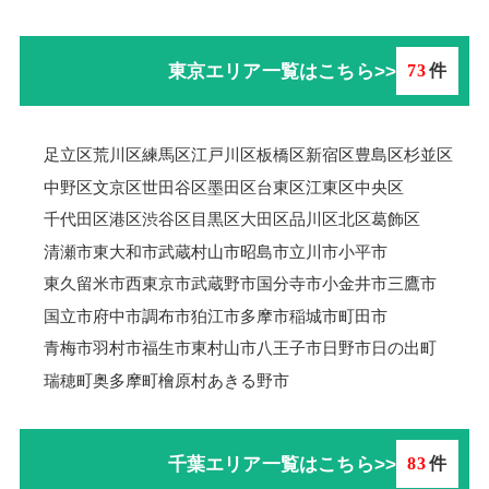
東京エリア一覧はこちら>>
73
件
足立区
荒川区
練馬区
江戸川区
板橋区
新宿区
豊島区
杉並区
中野区
文京区
世田谷区
墨田区
台東区
江東区
中央区
千代田区
港区
渋谷区
目黒区
大田区
品川区
北区
葛飾区
清瀬市
東大和市
武蔵村山市
昭島市
立川市
小平市
東久留米市
西東京市
武蔵野市
国分寺市
小金井市
三鷹市
国立市
府中市
調布市
狛江市
多摩市
稲城市
町田市
青梅市羽村市
福生市
東村山市
八王子市
日野市
日の出町
瑞穂町
奥多摩町
檜原村
あきる野市
千葉エリア一覧はこちら>>
83
件