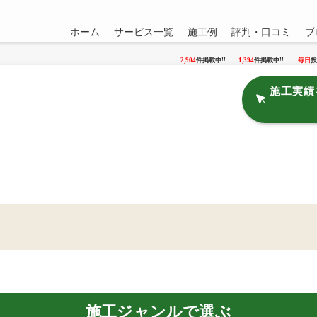
ホーム
サービス一覧
施工例
評判・口コミ
ブ
2,904
件掲載中!!
1,394
件掲載中!!
毎日
投
施工実績
施工ジャンルで選ぶ